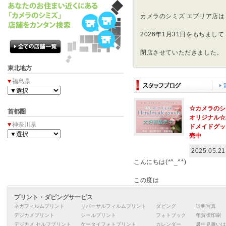
カメラのシミズ エブリア店は
2026年1月31日をもちまして
閉店させていただきました。
東北地方
長年ご利用いただきまして
ありがとうございました。
福島県
2026年2月以降は
☆カメラのシ
首都圏
オリジナル☆
神奈川県
平店 植田本店 植田駅前店
ドメイドグッ
売中
2025.05.21
こんにちは(*^_^*)
この度は
プリント・ダビングサービス
カメラのシミズオリジナル
ネガフィルムプリント
リバーサルフィルムプリント
ダビング
証明写真
デジカメプリント
シールプリント
フォトブック
年賀状印刷
ハンドメイドグッズ
デジカメ セルフプリント
ケータイフォトプリント
カレンダー
暑中見舞いは