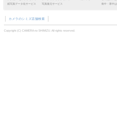
紙写真データ化サービス
写真復元サービス
喪中・寒中は
のご紹介です!
とても丁寧に作られており
カメラのシミズ店舗検索
デザインも価格も大変お求めや
ものに
Copyright (C) CAMERA no SHIMIZU. All rights reserved.
なっております。