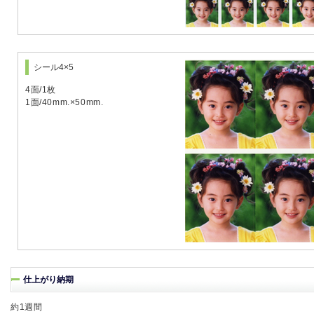
シール4×5
4面/1枚
1面/40mm.×50mm.
仕上がり納期
約1週間